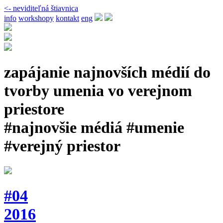
<- neviditeľná štiavnica
info
workshopy
kontakt
eng
zapájanie najnovších médií do
tvorby umenia vo verejnom
priestore
#najnovšie médiá #umenie
#verejný priestor
#04
2016