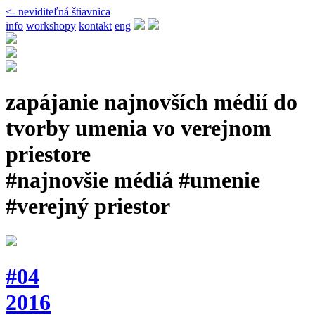
<- neviditeľná štiavnica
info
workshopy
kontakt
eng
zapájanie najnovších médií do
tvorby umenia vo verejnom
priestore
#najnovšie médiá #umenie
#verejný priestor
#04
2016