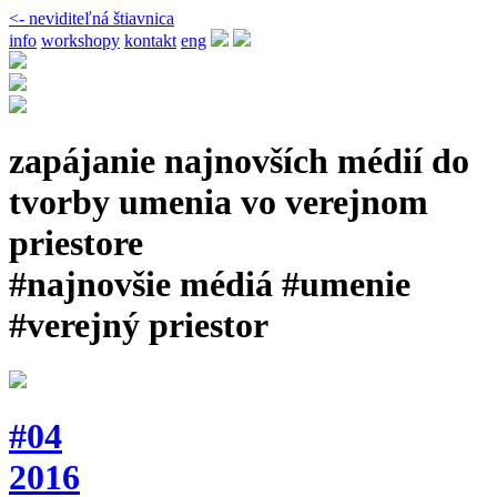
<- neviditeľná štiavnica
info
workshopy
kontakt
eng
zapájanie najnovších médií do
tvorby umenia vo verejnom
priestore
#najnovšie médiá #umenie
#verejný priestor
#04
2016