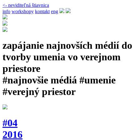
<- neviditeľná štiavnica
info
workshopy
kontakt
eng
zapájanie najnovších médií do
tvorby umenia vo verejnom
priestore
#najnovšie médiá #umenie
#verejný priestor
#04
2016