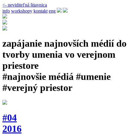
<- neviditeľná štiavnica
info
workshopy
kontakt
eng
zapájanie najnovších médií do
tvorby umenia vo verejnom
priestore
#najnovšie médiá #umenie
#verejný priestor
#04
2016