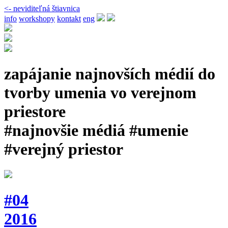
<- neviditeľná štiavnica
info
workshopy
kontakt
eng
zapájanie najnovších médií do
tvorby umenia vo verejnom
priestore
#najnovšie médiá #umenie
#verejný priestor
#04
2016