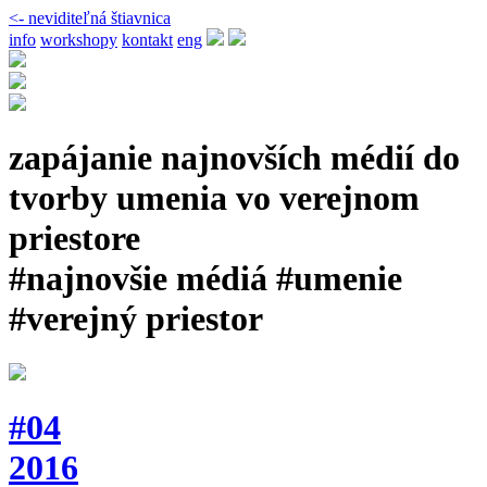
<- neviditeľná štiavnica
info
workshopy
kontakt
eng
zapájanie najnovších médií do
tvorby umenia vo verejnom
priestore
#najnovšie médiá #umenie
#verejný priestor
#04
2016