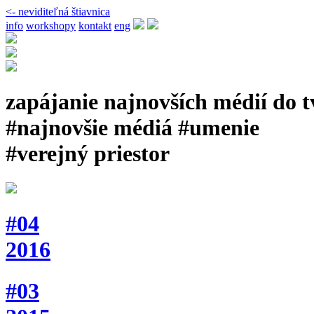
<- neviditeľná štiavnica
info
workshopy
kontakt
eng
zapájanie najnovších médií do 
#najnovšie médiá #umenie
#verejný priestor
#04
2016
#03