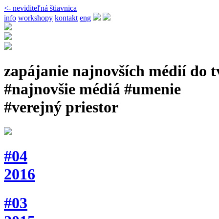
<- neviditeľná štiavnica
info
workshopy
kontakt
eng
zapájanie najnovších médií do 
#najnovšie médiá #umenie
#verejný priestor
#04
2016
#03