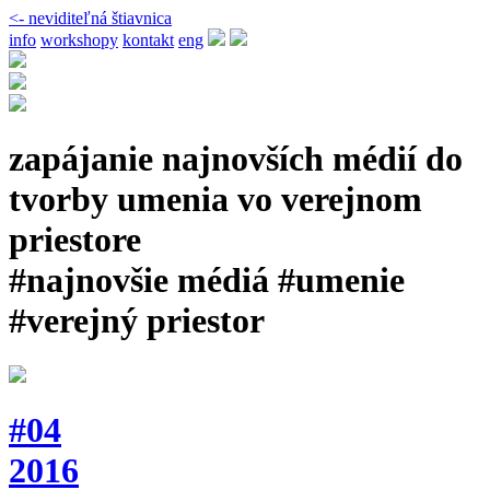
<- neviditeľná štiavnica
info
workshopy
kontakt
eng
zapájanie najnovších médií do
tvorby umenia vo verejnom
priestore
#najnovšie médiá #umenie
#verejný priestor
#04
2016