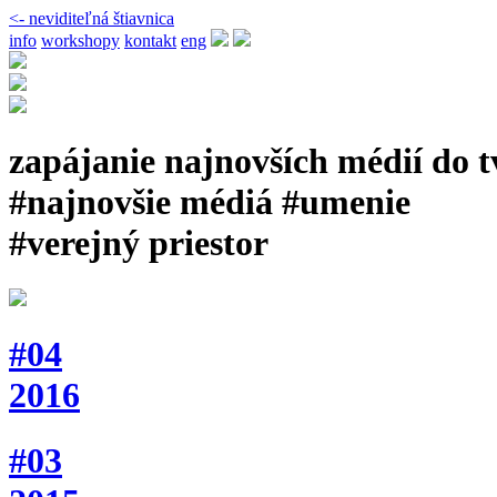
<- neviditeľná štiavnica
info
workshopy
kontakt
eng
zapájanie najnovších médií do 
#najnovšie médiá #umenie
#verejný priestor
#04
2016
#03