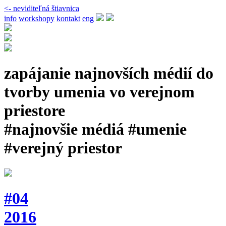
<- neviditeľná štiavnica
info
workshopy
kontakt
eng
zapájanie najnovších médií do
tvorby umenia vo verejnom
priestore
#najnovšie médiá #umenie
#verejný priestor
#04
2016