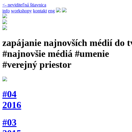
<- neviditeľná štiavnica
info
workshopy
kontakt
eng
zapájanie najnovších médií do 
#najnovšie médiá #umenie
#verejný priestor
#04
2016
#03