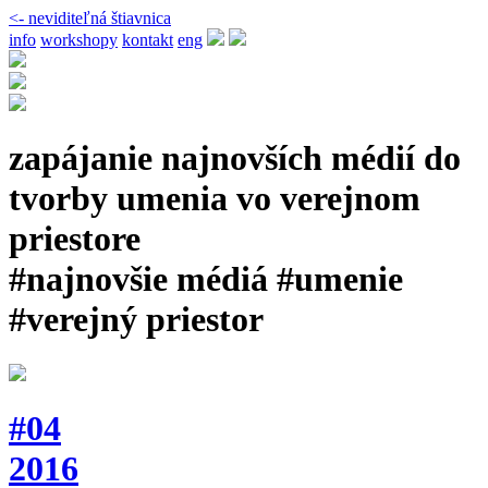
<- neviditeľná štiavnica
info
workshopy
kontakt
eng
zapájanie najnovších médií do
tvorby umenia vo verejnom
priestore
#najnovšie médiá #umenie
#verejný priestor
#04
2016