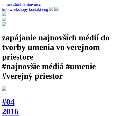
<- neviditeľná štiavnica
info
workshopy
kontakt
eng
zapájanie najnovších médií do
tvorby umenia vo verejnom
priestore
#najnovšie médiá #umenie
#verejný priestor
#04
2016