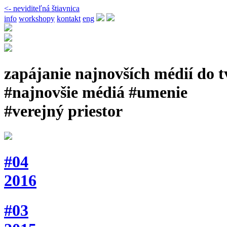
<- neviditeľná štiavnica
info
workshopy
kontakt
eng
zapájanie najnovších médií do 
#najnovšie médiá #umenie
#verejný priestor
#04
2016
#03