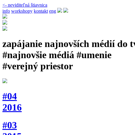
<- neviditeľná štiavnica
info
workshopy
kontakt
eng
zapájanie najnovších médií do 
#najnovšie médiá #umenie
#verejný priestor
#04
2016
#03