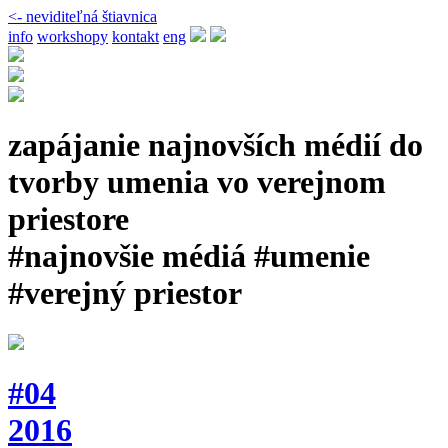
<- neviditeľná štiavnica
info
workshopy
kontakt
eng
zapájanie najnovších médií do
tvorby umenia vo verejnom
priestore
#najnovšie médiá #umenie
#verejný priestor
#04
2016