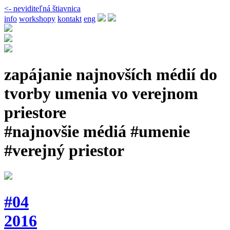
<- neviditeľná štiavnica
info
workshopy
kontakt
eng
zapájanie najnovších médií do
tvorby umenia vo verejnom
priestore
#najnovšie médiá #umenie
#verejný priestor
#04
2016