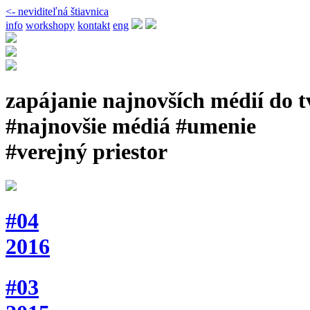
<- neviditeľná štiavnica
info
workshopy
kontakt
eng
zapájanie najnovších médií do 
#najnovšie médiá #umenie
#verejný priestor
#04
2016
#03