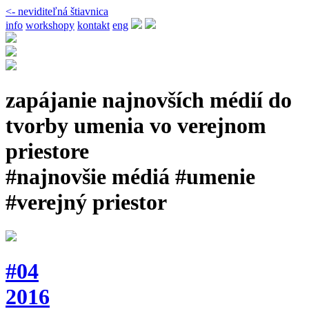
<- neviditeľná štiavnica
info
workshopy
kontakt
eng
zapájanie najnovších médií do
tvorby umenia vo verejnom
priestore
#najnovšie médiá #umenie
#verejný priestor
#04
2016