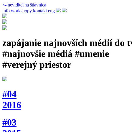
<- neviditeľná štiavnica
info
workshopy
kontakt
eng
zapájanie najnovších médií do 
#najnovšie médiá #umenie
#verejný priestor
#04
2016
#03