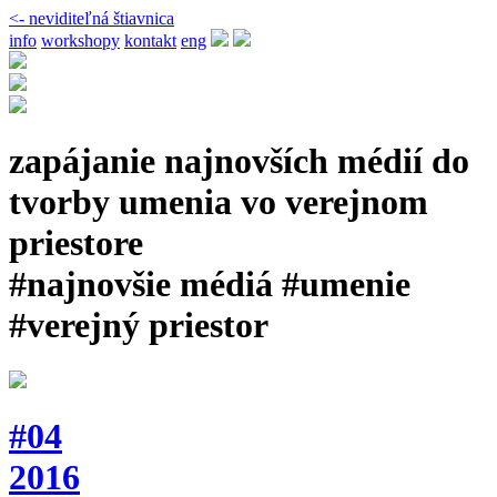
<- neviditeľná štiavnica
info
workshopy
kontakt
eng
zapájanie najnovších médií do
tvorby umenia vo verejnom
priestore
#najnovšie médiá #umenie
#verejný priestor
#04
2016