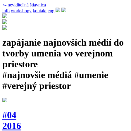
<- neviditeľná štiavnica
info
workshopy
kontakt
eng
zapájanie najnovších médií do
tvorby umenia vo verejnom
priestore
#najnovšie médiá #umenie
#verejný priestor
#04
2016