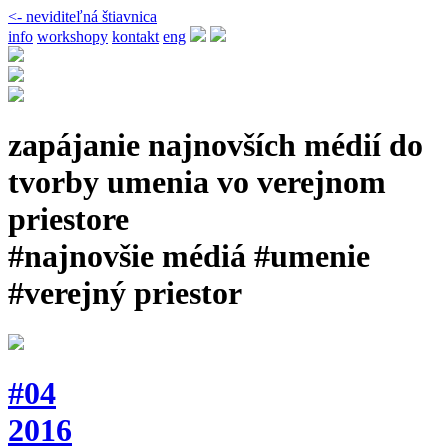
<- neviditeľná štiavnica
info
workshopy
kontakt
eng
zapájanie najnovších médií do
tvorby umenia vo verejnom
priestore
#najnovšie médiá #umenie
#verejný priestor
#04
2016