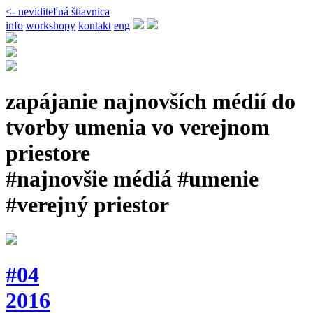
<- neviditeľná štiavnica
info
workshopy
kontakt
eng
zapájanie najnovších médií do
tvorby umenia vo verejnom
priestore
#najnovšie médiá #umenie
#verejný priestor
#04
2016