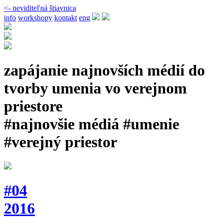
<- neviditeľná štiavnica
info
workshopy
kontakt
eng
zapájanie najnovších médií do
tvorby umenia vo verejnom
priestore
#najnovšie médiá #umenie
#verejný priestor
#04
2016