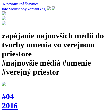
<- neviditeľná štiavnica
info
workshopy
kontakt
eng
zapájanie najnovších médií do
tvorby umenia vo verejnom
priestore
#najnovšie médiá #umenie
#verejný priestor
#04
2016