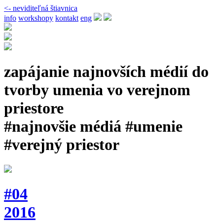
<- neviditeľná štiavnica
info
workshopy
kontakt
eng
zapájanie najnovších médií do
tvorby umenia vo verejnom
priestore
#najnovšie médiá #umenie
#verejný priestor
#04
2016