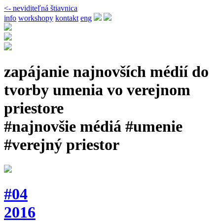
<- neviditeľná štiavnica
info
workshopy
kontakt
eng
zapájanie najnovších médií do
tvorby umenia vo verejnom
priestore
#najnovšie médiá #umenie
#verejný priestor
#04
2016