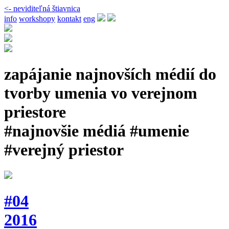
<- neviditeľná štiavnica
info
workshopy
kontakt
eng
zapájanie najnovších médií do
tvorby umenia vo verejnom
priestore
#najnovšie médiá #umenie
#verejný priestor
#04
2016