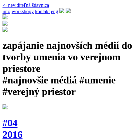
<- neviditeľná štiavnica
info
workshopy
kontakt
eng
zapájanie najnovších médií do
tvorby umenia vo verejnom
priestore
#najnovšie médiá #umenie
#verejný priestor
#04
2016