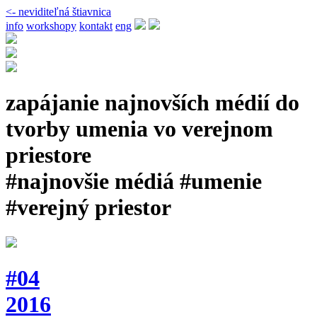
<- neviditeľná štiavnica
info
workshopy
kontakt
eng
zapájanie najnovších médií do
tvorby umenia vo verejnom
priestore
#najnovšie médiá #umenie
#verejný priestor
#04
2016