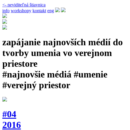
<- neviditeľná štiavnica
info
workshopy
kontakt
eng
zapájanie najnovších médií do
tvorby umenia vo verejnom
priestore
#najnovšie médiá #umenie
#verejný priestor
#04
2016