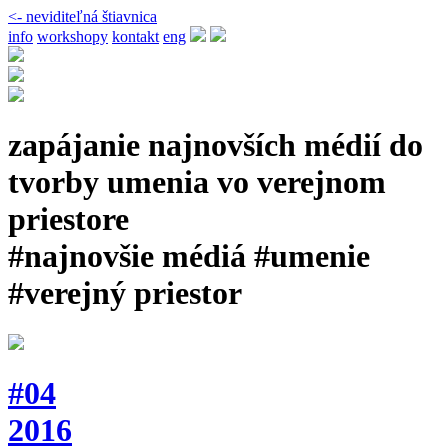
<- neviditeľná štiavnica
info
workshopy
kontakt
eng
zapájanie najnovších médií do
tvorby umenia vo verejnom
priestore
#najnovšie médiá #umenie
#verejný priestor
#04
2016