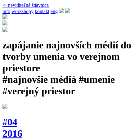
<- neviditeľná štiavnica
info
workshopy
kontakt
eng
zapájanie najnovších médií do
tvorby umenia vo verejnom
priestore
#najnovšie médiá #umenie
#verejný priestor
#04
2016