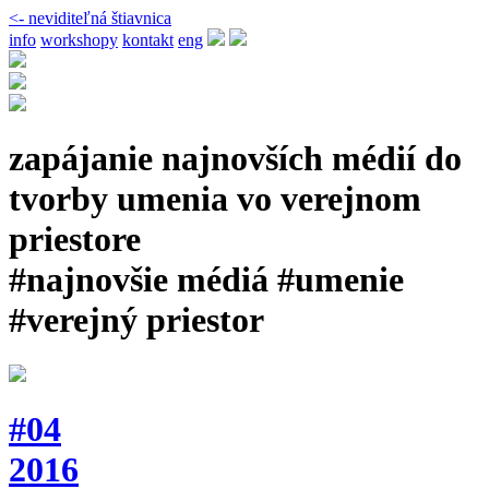
<- neviditeľná štiavnica
info
workshopy
kontakt
eng
zapájanie najnovších médií do
tvorby umenia vo verejnom
priestore
#najnovšie médiá #umenie
#verejný priestor
#04
2016