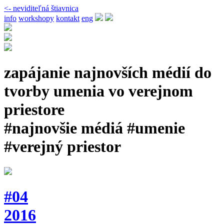
<- neviditeľná štiavnica
info
workshopy
kontakt
eng
zapájanie najnovších médií do
tvorby umenia vo verejnom
priestore
#najnovšie médiá #umenie
#verejný priestor
#04
2016