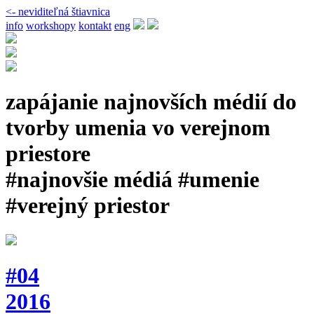
<- neviditeľná štiavnica
info
workshopy
kontakt
eng
zapájanie najnovších médií do
tvorby umenia vo verejnom
priestore
#najnovšie médiá #umenie
#verejný priestor
#04
2016