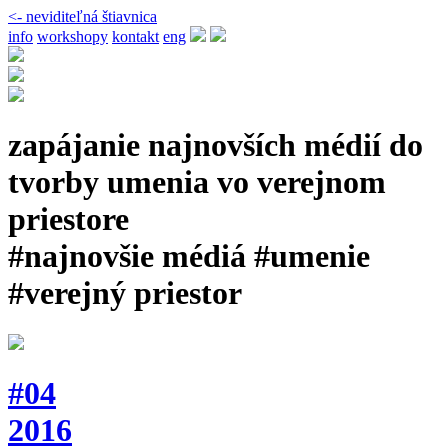
<- neviditeľná štiavnica
info
workshopy
kontakt
eng
zapájanie najnovších médií do
tvorby umenia vo verejnom
priestore
#najnovšie médiá #umenie
#verejný priestor
#04
2016