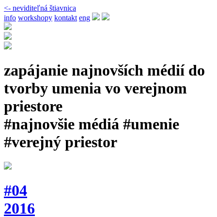
<- neviditeľná štiavnica
info
workshopy
kontakt
eng
zapájanie najnovších médií do
tvorby umenia vo verejnom
priestore
#najnovšie médiá #umenie
#verejný priestor
#04
2016