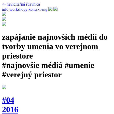
<- neviditeľná štiavnica
info
workshopy
kontakt
eng
zapájanie najnovších médií do
tvorby umenia vo verejnom
priestore
#najnovšie médiá #umenie
#verejný priestor
#04
2016