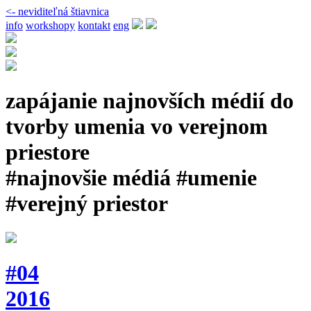
<- neviditeľná štiavnica
info
workshopy
kontakt
eng
zapájanie najnovších médií do
tvorby umenia vo verejnom
priestore
#najnovšie médiá #umenie
#verejný priestor
#04
2016