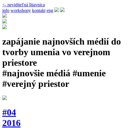
<- neviditeľná štiavnica
info
workshopy
kontakt
eng
zapájanie najnovších médií do
tvorby umenia vo verejnom
priestore
#najnovšie médiá #umenie
#verejný priestor
#04
2016