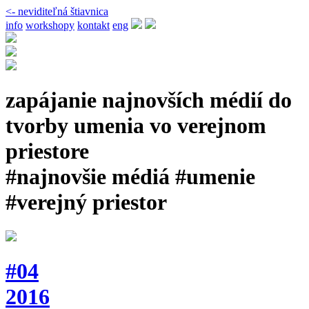
<- neviditeľná štiavnica
info
workshopy
kontakt
eng
zapájanie najnovších médií do
tvorby umenia vo verejnom
priestore
#najnovšie médiá #umenie
#verejný priestor
#04
2016