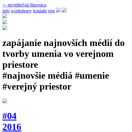
<- neviditeľná štiavnica
info
workshopy
kontakt
eng
zapájanie najnovších médií do
tvorby umenia vo verejnom
priestore
#najnovšie médiá #umenie
#verejný priestor
#04
2016