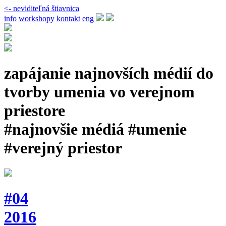
<- neviditeľná štiavnica
info
workshopy
kontakt
eng
zapájanie najnovších médií do
tvorby umenia vo verejnom
priestore
#najnovšie médiá #umenie
#verejný priestor
#04
2016