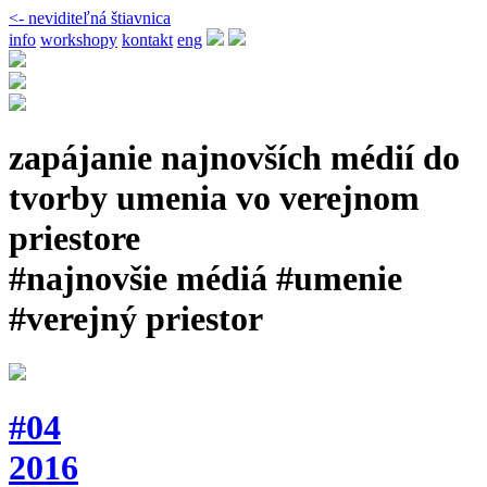
<- neviditeľná štiavnica
info
workshopy
kontakt
eng
zapájanie najnovších médií do
tvorby umenia vo verejnom
priestore
#najnovšie médiá #umenie
#verejný priestor
#04
2016