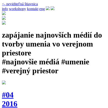
<- neviditeľná štiavnica
info
workshopy
kontakt
eng
zapájanie najnovších médií do
tvorby umenia vo verejnom
priestore
#najnovšie médiá #umenie
#verejný priestor
#04
2016