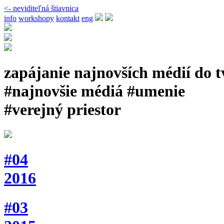
<- neviditeľná štiavnica
info
workshopy
kontakt
eng
zapájanie najnovších médií do 
#najnovšie médiá #umenie
#verejný priestor
#04
2016
#03